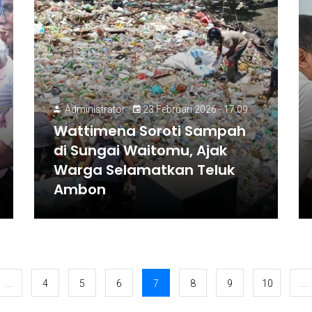
Administrator
23 Februari 2026 - 17:09
Wattimena Soroti Sampah
di Sungai Waitomu, Ajak
Warga Selamatkan Teluk
Ambon
...
4
5
6
7
8
9
10
...