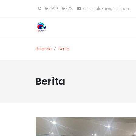
082399108378
citramaluku@gmail.com
Beranda
Berita
Berita