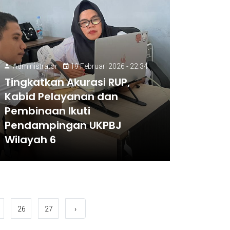
Administrator
19 Februari 2026 - 22:34
Tingkatkan Akurasi RUP,
Kabid Pelayanan dan
Pembinaan Ikuti
Pendampingan UKPBJ
Wilayah 6
26
27
›