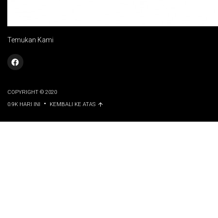
Temukan Kami
COPYRIGHT © 2020
•
0.9K HARI INI
KEMBALI KE ATAS