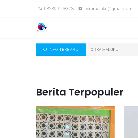
082399108378
citramaluku@gmail.com
INFO TERBARU
CITRA MALUKU
Berita Terpopuler