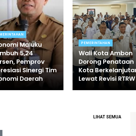
MERINTAHAN
onomi Maluku
PEMERINTAHAN
mbuh 5,24
Wali Kota Ambon
rsen, Pemprov
Dorong Penataan
resiasi Sinergi Tim
Kota Berkelanjuta
onomi Daerah
Lewat Revisi RTRW
LIHAT SEMUA