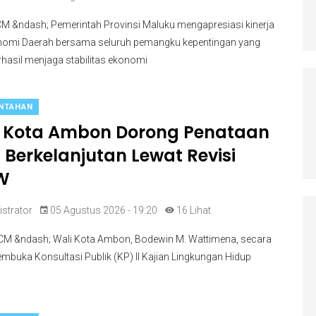
 &ndash; Pemerintah Provinsi Maluku mengapresiasi kinerja
omi Daerah bersama seluruh pemangku kepentingan yang
erhasil menjaga stabilitas ekonomi
NTAHAN
 Kota Ambon Dorong Penataan
 Berkelanjutan Lewat Revisi
W
strator
05 Agustus 2026 - 19:20
16 Lihat
M &ndash; Wali Kota Ambon, Bodewin M. Wattimena, secara
mbuka Konsultasi Publik (KP) II Kajian Lingkungan Hidup