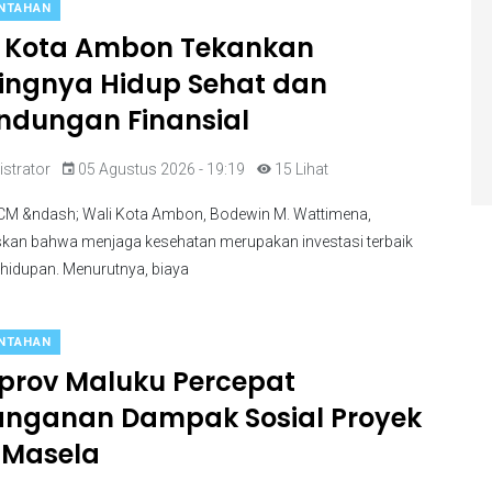
NTAHAN
i Kota Ambon Tekankan
ingnya Hidup Sehat dan
indungan Finansial
strator
05 Agustus 2026 - 19:19
15 Lihat
M &ndash; Wali Kota Ambon, Bodewin M. Wattimena,
an bahwa menjaga kesehatan merupakan investasi terbaik
hidupan. Menurutnya, biaya
NTAHAN
rov Maluku Percepat
nganan Dampak Sosial Proyek
 Masela