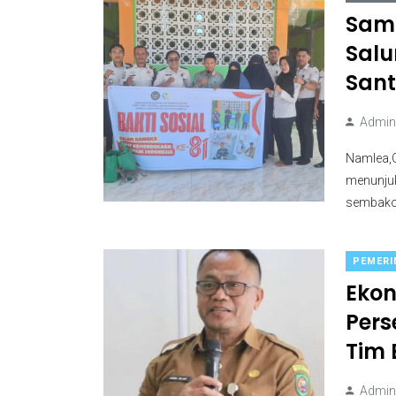
Samb
Salu
Sant
Admini
Namlea,C
menunjuk
sembako 
PEMERI
Ekon
Pers
Tim 
Admini