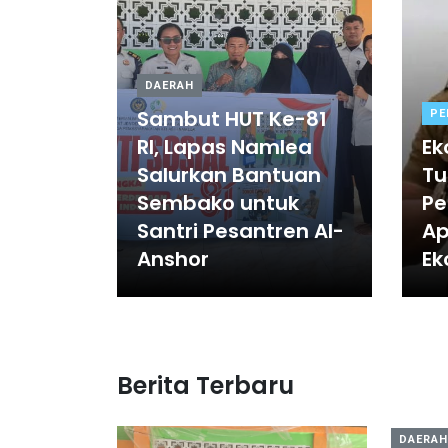
DAERAH
Sambut HUT Ke-81
PE
RI, Lapas Namlea
Ek
Salurkan Bantuan
Tu
Sembako untuk
Pe
Santri Pesantren Al-
Ap
Anshor
Ek
Berita Terbaru
DAERAH