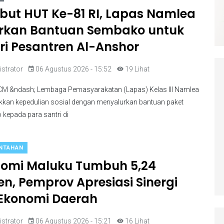
ut HUT Ke-81 RI, Lapas Namlea
rkan Bantuan Sembako untuk
ri Pesantren Al-Anshor
strator
06 Agustus 2026 - 15:52
19 Lihat
M &ndash; Lembaga Pemasyarakatan (Lapas) Kelas III Namlea
kan kepedulian sosial dengan menyalurkan bantuan paket
kepada para santri di
NTAHAN
omi Maluku Tumbuh 5,24
en, Pemprov Apresiasi Sinergi
Ekonomi Daerah
strator
06 Agustus 2026 - 15:21
16 Lihat