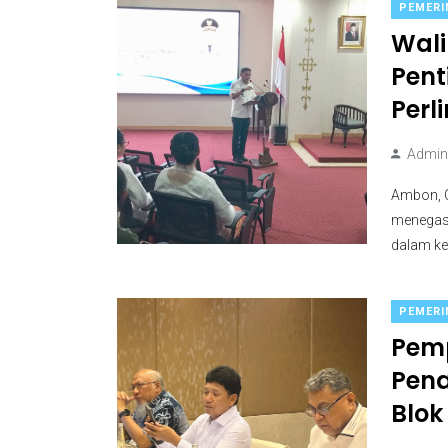
PEMERI
Wal
Pent
Perl
Admini
Ambon, C
menegask
dalam ke
PEMERI
Pemp
Pena
Blok